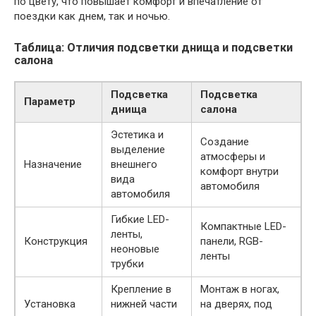
по цвету, что повышает комфорт и впечатление от
поездки как днем, так и ночью.
Таблица: Отличия подсветки днища и подсветки
салона
Подсветка
Подсветка
Параметр
днища
салона
Эстетика и
Создание
выделение
атмосферы и
Назначение
внешнего
комфорт внутри
вида
автомобиля
автомобиля
Гибкие LED-
Компактные LED-
ленты,
Конструкция
панели, RGB-
неоновые
ленты
трубки
Крепление в
Монтаж в ногах,
Установка
нижней части
на дверях, под