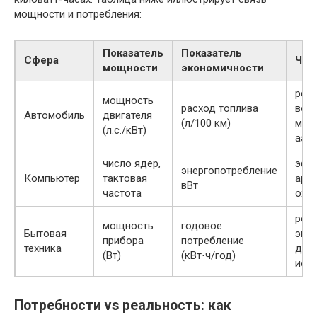
мощности и потребления:
Показатель
Показатель
Сфера
Что
мощности
экономичности
реа
мощность
расход топлива
вож
Автомобиль
двигателя
(л/100 км)
маш
(л.с./кВт)
аэр
число ядер,
эфф
энергопотребление
Компьютер
тактовая
архи
вВт
частота
охл
реж
мощность
годовое
Бытовая
эне
прибора
потребление
техника
дли
(Вт)
(кВт⋅ч/год)
исп
Потребности vs реальность: как