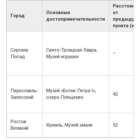
Расстояни
Основные
от
Город
достопримечательности
предыдущ
пункта (км)
Сергиев
Свято-Троицкая Лавра,
–
Посад
Музей игрушки
Переславль-
Музей «Ботик Петра I»,
42
Залесский
озеро Плещеево
Ростов
Кремль, Музей эмали
52
Великий