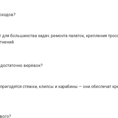
походов?
ят для большинства задач: ремонта палаток, крепления тро
тнений.
 достаточно верёвок?
ригодятся стяжки, клипсы и карабины — они обеспечат кре
вого?