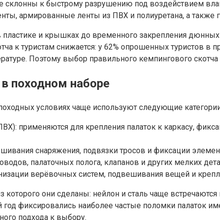
не склонны к быстрому разрушению под воздействием влаги
нты, армированные ленты из ПВХ и полиуретана, а также
пластике и крышках до временного закрепления дюнных п
тча к туристам снижается: у 62% опрошенных туристов в п
ратуре. Поэтому выбор правильного кемпингового скотча 
 в походном наборе
походных условиях чаще используют следующие категории
ВХ): применяются для крепления палаток к каркасу, фикс
шивания снаряжения, подвязки тросов и фиксации элеме
водов, палаточных полога, клапанов и других мелких дета
анизации верёвочных систем, подвешивания вещей и крепл
з которого они сделаны: нейлон и сталь чаще встречаются 
ий год фиксировались наиболее частые поломки палаток им
ного подхода к выбору.