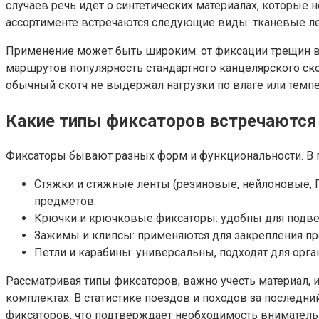
случаев речь идёт о синтетических материалах, которые 
ассортименте встречаются следующие виды: тканевые ле
Применение может быть широким: от фиксации трещин в 
маршрутов популярность стандартного канцелярского ско
обычный скотч не выдержал нагрузки по влаге или темпе
Какие типы фиксаторов встречаются
Фиксаторы бывают разных форм и функциональности. В 
Стяжки и стяжные ленты (резиновые, нейлоновые, П
предметов.
Крючки и крючковые фиксаторы: удобны для подве
Зажимы и клипсы: применяются для закрепления про
Петли и карабины: универсальны, подходят для орг
Рассматривая типы фиксаторов, важно учесть материал, и
комплектах. В статистике поездов и походов за последн
фиксаторов, что подтверждает необходимость вниматель