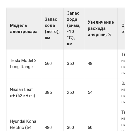
Запас
Запас
хода
Увеличение
Модель
хода
(зима,
Осо
расхода
электрокара
(лето),
-10
ото
энергии, %
км
°C),
км
Тепл
Tesla Model 3
насо
560
350
48
Long Range
подо
сиде
Элек
Nissan Leaf
нагр
385
250
54
e+ (62 кВт·ч)
подо
сид
Тепл
насо
Hyundai Kona
подо
Electric (64
480
300
60
сиде