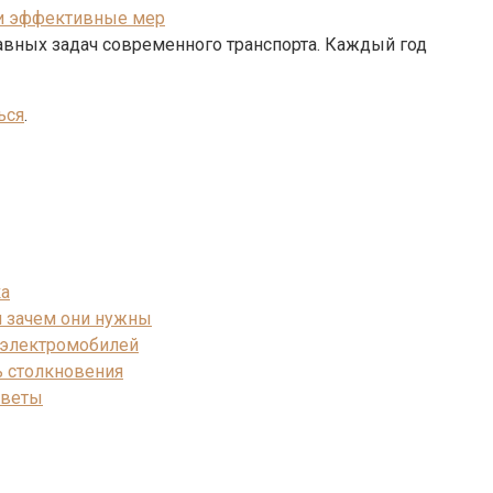
 и эффективные мер
авных задач современного транспорта. Каждый год
ься
.
ка
и зачем они нужны
и электромобилей
ь столкновения
оветы