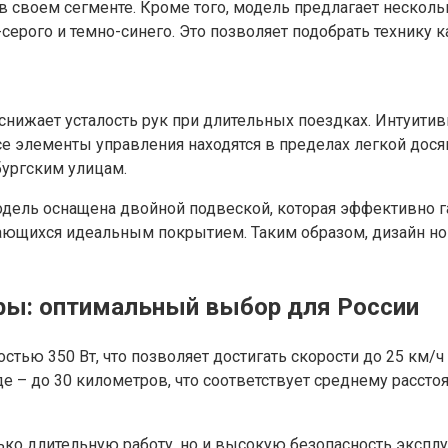
х в своем сегменте. Кроме того, модель предлагает неско
серого и темно-синего. Это позволяет подобрать технику к
 снижает усталость рук при длительных поездках. Интуит
се элементы управления находятся в пределах легкой дося
ургским улицам.
дель оснащена двойной подвеской, которая эффективно га
чающихся идеальным покрытием. Таким образом, дизайн ново
ры: оптимальный выбор для России
 350 Вт, что позволяет достигать скорости до 25 км/ч —
де – до 30 километров, что соответствует среднему расст
ко длительную работу, но и высокую безопасность эксплу