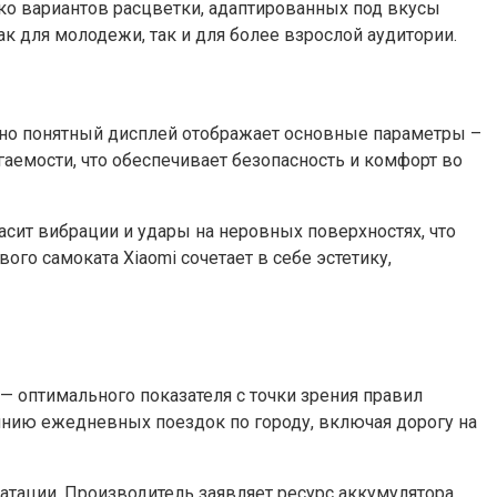
лько вариантов расцветки, адаптированных под вкусы
ак для молодежи, так и для более взрослой аудитории.
ивно понятный дисплей отображает основные параметры –
гаемости, что обеспечивает безопасность и комфорт во
сит вибрации и удары на неровных поверхностях, что
го самоката Xiaomi сочетает в себе эстетику,
 оптимального показателя с точки зрения правил
оянию ежедневных поездок по городу, включая дорогу на
атации. Производитель заявляет ресурс аккумулятора