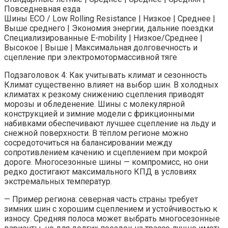
Повседневная езда
Шины ECO / Low Rolling Resistance | Низкое | Среднее |
Выше среднего | Экономия энергии, дальние поездки
Специализированные E-mobility | Низкое/Среднее |
Высокое | Выше | Максимальная долговечность и
сцепление при электромотормассивной тяге
Подзаголовок 4: Как учитывать климат и сезонность
Климат существенно влияет на выбор шин. В холодных
климатах к резкому снижению сцепления приводят
морозы и обледенение. Шины с молекулярной
конструкцией и зимние модели с фрикционными
набивками обеспечивают лучшее сцепление на льду и
снежной поверхности. В тёплом регионе можно
сосредоточиться на балансировании между
сопротивлением качению и сцеплением при мокрой
дороге. Многосезонные шины — компромисс, но они
редко достигают максимального КПД в условиях
экстремальных температур.
— Пример региона: северная часть страны требует
зимних шин с хорошим сцеплением и устойчивостью к
износу. Средняя полоса может выбрать многосезонные