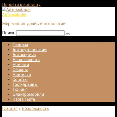
Перейти к контенту
Автомобили
Мир машин: драйв и технологии!
Поиск:
Главная
Автопутешествия
Автосервис
Безопасность
Новости
Обзоры
Рейтинги
Советы
Тест-драйвы
Тюнинг
Электромобили
Карта сайта
Главная
»
Безопасность