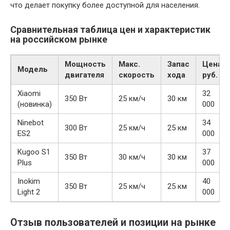
что делает покупку более доступной для населения.
Сравнительная таблица цен и характеристик
на российском рынке
Мощность
Макс.
Запас
Цена,
Модель
двигателя
скорость
хода
руб.
Xiaomi
32
350 Вт
25 км/ч
30 км
(новинка)
000
Ninebot
34
300 Вт
25 км/ч
25 км
ES2
000
Kugoo S1
37
350 Вт
30 км/ч
30 км
Plus
000
Inokim
40
350 Вт
25 км/ч
25 км
Light 2
000
Отзыв пользователей и позиции на рынке