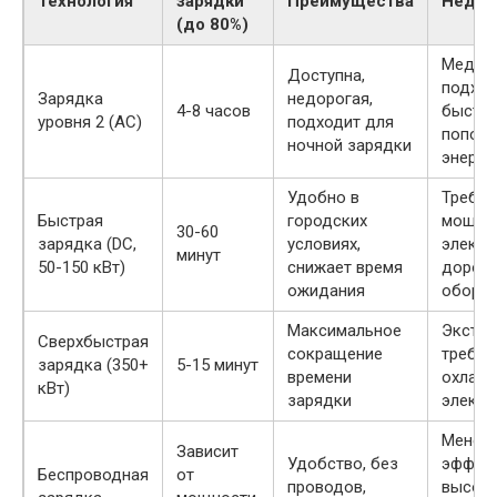
Технология
зарядки
Преимущества
Недос
(до 80%)
Медлен
Доступна,
подход
Зарядка
недорогая,
4-8 часов
быстр
уровня 2 (AC)
подходит для
пополн
ночной зарядки
энерги
Удобно в
Требуе
Быстрая
городских
мощно
30-60
зарядка (DC,
условиях,
электр
минут
50-150 кВт)
снижает время
дорог
ожидания
обору
Максимальное
Экстр
Сверхбыстрая
сокращение
требов
зарядка (350+
5-15 минут
времени
охлаж
кВт)
зарядки
электр
Менее
Зависит
Удобство, без
эффект
Беспроводная
от
проводов,
высок