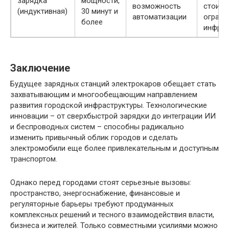
зарядка
мощности,
возможность
стоимо
(индуктивная)
30 минут и
автоматизации
ограни
более
инфрас
Заключение
Будущее зарядных станций электрокаров обещает стать
захватывающим и многообещающим направлением
развития городской инфраструктуры. Технологические
инновации – от сверхбыстрой зарядки до интеграции ИИ
и беспроводных систем – способны радикально
изменить привычный облик городов и сделать
электромобили еще более привлекательным и доступным
транспортом.
Однако перед городами стоят серьезные вызовы:
пространство, энергоснабжение, финансовые и
регуляторные барьеры требуют продуманных
комплексных решений и тесного взаимодействия власти,
бизнеса и жителей. Только совместными усилиями можно