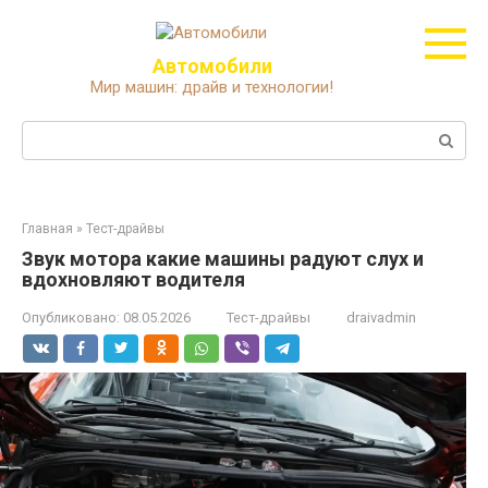
Перейти
к
контенту
Автомобили
Мир машин: драйв и технологии!
Поиск:
Главная
»
Тест-драйвы
Звук мотора какие машины радуют слух и
вдохновляют водителя
Опубликовано:
08.05.2026
Тест-драйвы
draivadmin