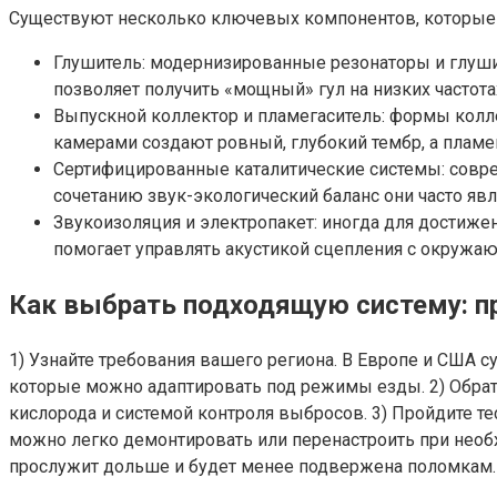
Существуют несколько ключевых компонентов, которые в
Глушитель: модернизированные резонаторы и глушит
позволяет получить «мощный» гул на низких частота
Выпускной коллектор и пламегаситель: формы колле
камерами создают ровный, глубокий тембр, а пламе
Сертифицированные каталитические системы: совре
сочетанию звук-экологический баланс они часто я
Звукоизоляция и электропакет: иногда для достиж
помогает управлять акустикой сцепления с окружа
Как выбрать подходящую систему: п
1) Узнайте требования вашего региона. В Европе и США
которые можно адаптировать под режимы езды. 2) Обрат
кислорода и системой контроля выбросов. 3) Пройдите т
можно легко демонтировать или перенастроить при необх
прослужит дольше и будет менее подвержена поломкам.