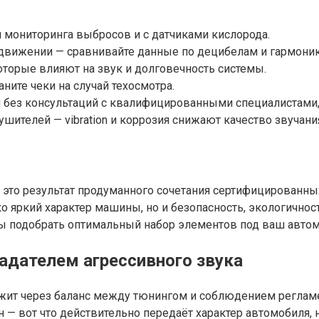
 мониторинга выбросов и с датчиками кислорода.
м движении — сравнивайте данные по децибелам и гармони
оторые влияют на звук и долговечность системы.
ите чеки на случай техосмотра.
без консультаций с квалифицированными специалистами, 
шителей — vibration и коррозия снижают качество звучани
 это результат продуманного сочетания сертифицированны
ко яркий характер машины, но и безопасность, экологичн
бы подобрать оптимальный набор элементов под ваш автом
адателем агрессивного звука
лежит через баланс между тюнингом и соблюдением реглам
н — вот что действительно передаёт характер автомобиля,