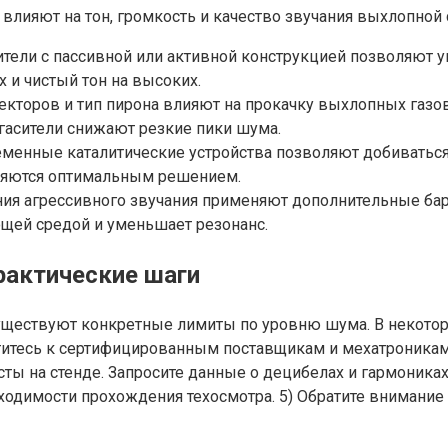
лияют на тон, громкость и качество звучания выхлопной 
ели с пассивной или активной конструкцией позволяют уп
х и чистый тон на высоких.
кторов и тип пирона влияют на прокачку выхлопных газов
гасители снижают резкие пики шума.
менные каталитические устройства позволяют добиваться
вляются оптимальным решением.
ения агрессивного звучания применяют дополнительные б
ющей средой и уменьшает резонанс.
рактические шаги
 существуют конкретные лимиты по уровню шума. В некото
итесь к сертифицированным поставщикам и мехатроникам.
есты на стенде. Запросите данные о децибелах и гармоник
одимости прохождения техосмотра. 5) Обратите внимание 