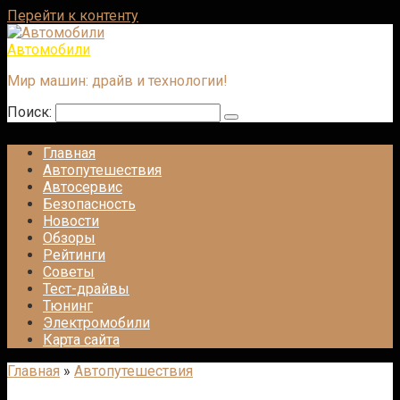
Перейти к контенту
Автомобили
Мир машин: драйв и технологии!
Поиск:
Главная
Автопутешествия
Автосервис
Безопасность
Новости
Обзоры
Рейтинги
Советы
Тест-драйвы
Тюнинг
Электромобили
Карта сайта
Главная
»
Автопутешествия