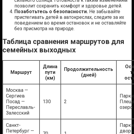
сильного солнца. Готовность к таким изменениям
позволит сохранить комфорт и здоровье детей.
Позаботьтесь о безопасности.
Не забывайте
пристегивать детей в автокреслах, следите за их
поведением во время остановок и не оставляйте
без присмотра на природе.
Таблица сравнения маршрутов для
семейных выходных
Длина
Осн
Продолжительность
Маршрут
пути
т
(дней)
(км)
ост
Москва —
Сергиев
Парки,
Посад —
130
2
Плещ
Переславль-
озеро
Залесский
Санкт-
Парки
Петербург —
дворц
70
1