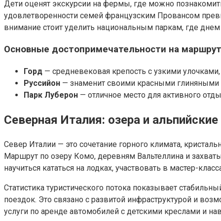
Дети оценят экскурсии на фермы, где можно познакомить
удовлетворенности семей французским Провансом превыш
внимание стоит уделить национальным паркам, где днем
Основные достопримечательности на маршру
Горд
— средневековая крепость с узкими улочками,
Руссийон
— знаменит своими красными глиняными д
Парк Луберон
— отличное место для активного отды
Северная Италия: озера и альпийски
Север Италии — это сочетание горного климата, кристал
Маршрут по озеру Комо, деревням Вальтеллина и захва
научиться кататься на лодках, участвовать в мастер-кла
Статистика туристического потока показывает стабильн
поездок. Это связано с развитой инфраструктурой и воз
услуги по аренде автомобилей с детскими креслами и на