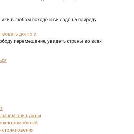
ки в любом походе и выезде на природу.
твовать долго и
вободу перемещения, увидеть страны во всех
ься
.
ка
и зачем они нужны
и электромобилей
ь столкновения