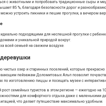
ся с животными и попробовать традиционные сыры и мед. 
ает 85 %, благодаря безопасности дорог и разнообразию
 можно устроить пикники и пешие прогулки, а вечером ве
те
 идеально подходящими для неспешной прогулки с ребенк
омами и уникальной природой вокруг.
ха всей семьей на свежем воздухе.
е деревушки
ьно чистых озер и старинных поселений, которые прекрасн
тывающим пейзажам Доломитовых Альп позволит почувство
ссах по изготовлению пиццы и посещать музеи с интеракти
ый рост семейных туристов в этом регионе — ежегодно на
можностями для комфортного отдыха даже с маленькими де
вигацией, что делает путешествие максимально удобным.