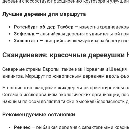
деревни способствуют расширению кругозора и улучшен
Лучшие деревни для маршрута
Ротенбург-об-дер-Таубер
— известна средневеков
Зефельд
— альпийская деревня с удивительной при
Хальштатт
— австрийская жемчужина на берегу озе
Скандинавия: красочные деревушки 
Северные страны Европы, такие как Норвегия и Швеция,
викингов. Маршрут по живописным деревням вдоль фьор
Большинство скандинавских деревень ориентированы на э
Согласно исследованиям экологических организаций, по
Важным плюсом является также высокая безопасность до
Рекомендуемые остановки
Реинес
— рыбацкая деревня с характерными красн