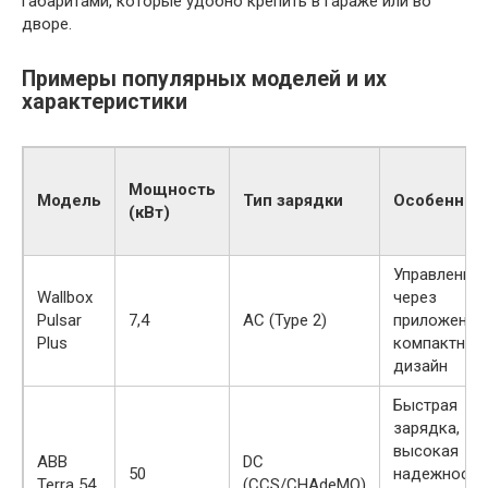
габаритами, которые удобно крепить в гараже или во
дворе.
Примеры популярных моделей и их
характеристики
Мощность
Модель
Тип зарядки
Особеннос
(кВт)
Управление
Wallbox
через
Pulsar
7,4
AC (Type 2)
приложение,
Plus
компактный
дизайн
Быстрая
зарядка,
высокая
ABB
DC
50
надежность
Terra 54
(CCS/CHAdeMO)