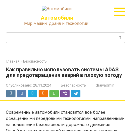
Перейти
к
контенту
Автомобили
Мир машин: драйв и технологии!
Поиск:
Главная
»
Безопасность
Как правильно использовать системы ADAS
для предотвращения аварий в плохую погоду
Опубликовано:
28.11.2024
Безопасность
draivadmin
Современные автомобили становятся все более
оснащенными передовыми технологиями, направленными
на повышение безопасности дорожного движения.
Одной из таких технологий являются системы помощи