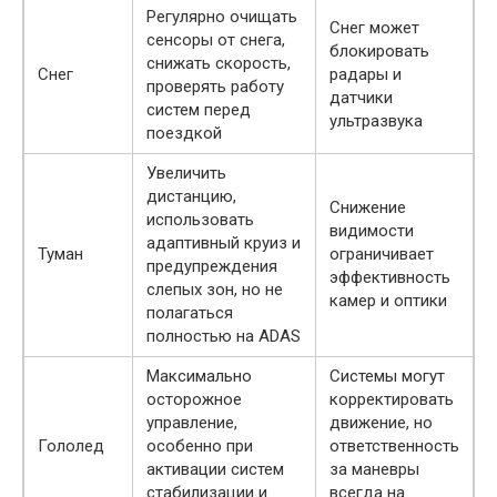
Регулярно очищать
Снег может
сенсоры от снега,
блокировать
снижать скорость,
Снег
радары и
проверять работу
датчики
систем перед
ультразвука
поездкой
Увеличить
дистанцию,
Снижение
использовать
видимости
адаптивный круиз и
Туман
ограничивает
предупреждения
эффективность
слепых зон, но не
камер и оптики
полагаться
полностью на ADAS
Максимально
Системы могут
осторожное
корректировать
управление,
движение, но
Гололед
особенно при
ответственность
активации систем
за маневры
стабилизации и
всегда на