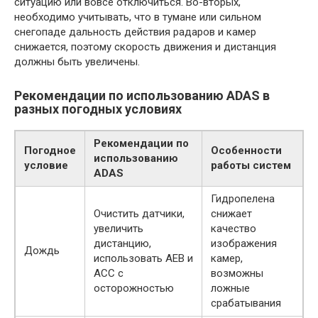
ситуацию или вовсе отключиться. Во-вторых,
необходимо учитывать, что в тумане или сильном
снегопаде дальность действия радаров и камер
снижается, поэтому скорость движения и дистанция
должны быть увеличены.
Рекомендации по использованию ADAS в
разных погодных условиях
Рекомендации по
Погодное
Особенности
использованию
условие
работы систем
ADAS
Гидропелена
Очистить датчики,
снижает
увеличить
качество
дистанцию,
изображения
Дождь
использовать AEB и
камер,
ACC с
возможны
осторожностью
ложные
срабатывания