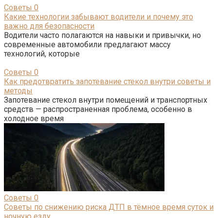
Советы
0
Какие технологии забывают водители и почему это
важно для безопасности
Водители часто полагаются на навыки и привычки, но
современные автомобили предлагают массу
технологий, которые
Советы
0
Как предотвратить запотевание стекол внутри советы и
методы
Запотевание стекол внутри помещений и транспортных
средств — распространенная проблема, особенно в
холодное время
Советы
0
Советы по снижению риска ДТП в тёмное время суток и
ночную езду