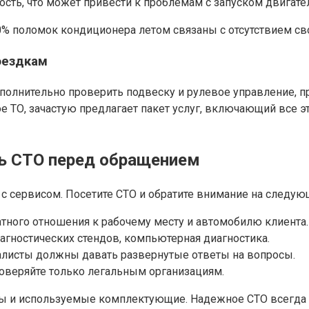
сть, что может привести к проблемам с запуском двигател
40% поломок кондиционера летом связаны с отсутствием с
оездкам
полнительно проверить подвеску и рулевое управление, п
 ТО, зачастую предлагает пакет услуг, включающий все э
ть СТО перед обращением
 с сервисом. Посетите СТО и обратите внимание на следу
атного отношения к рабочему месту и автомобилю клиента.
гностических стендов, компьютерная диагностика.
алисты должны давать развернутые ответы на вопросы.
веряйте только легальным организациям.
боты и используемые комплектующие. Надежное СТО всегда