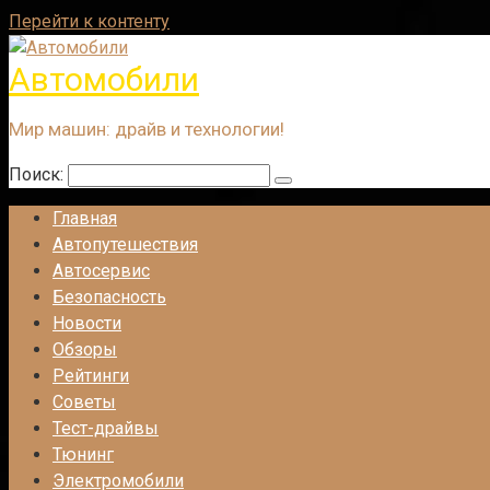
Перейти к контенту
Автомобили
Мир машин: драйв и технологии!
Поиск:
Главная
Автопутешествия
Автосервис
Безопасность
Новости
Обзоры
Рейтинги
Советы
Тест-драйвы
Тюнинг
Электромобили